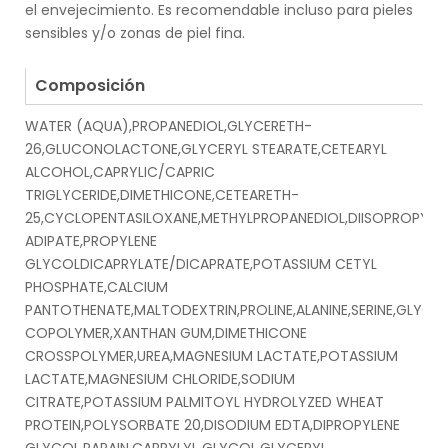
el envejecimiento. Es recomendable incluso para pieles
sensibles y/o zonas de piel fina.
.
Composición
WATER (AQUA),PROPANEDIOL,GLYCERETH-
26,GLUCONOLACTONE,GLYCERYL STEARATE,CETEARYL
ALCOHOL,CAPRYLIC/CAPRIC
TRIGLYCERIDE,DIMETHICONE,CETEARETH-
25,CYCLOPENTASILOXANE,METHYLPROPANEDIOL,DIISOPROPYL
ADIPATE,PROPYLENE
GLYCOLDICAPRYLATE/DICAPRATE,POTASSIUM CETYL
PHOSPHATE,CALCIUM
PANTOTHENATE,MALTODEXTRIN,PROLINE,ALANINE,SERINE,GLY
COPOLYMER,XANTHAN GUM,DIMETHICONE
CROSSPOLYMER,UREA,MAGNESIUM LACTATE,POTASSIUM
LACTATE,MAGNESIUM CHLORIDE,SODIUM
CITRATE,POTASSIUM PALMITOYL HYDROLYZED WHEAT
PROTEIN,POLYSORBATE 20,DISODIUM EDTA,DIPROPYLENE