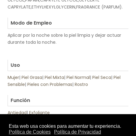
GLYCOL,PAPAIN,CAPRYLYL GLYCOL,GLYCERYL
CAPRYLATE,ETHYLHEXYLGLYCERIN,FRAGRANCE (PARFUM).
.
Modo de Empleo
Aplicar por la noche sobre la piel limpia y dejar actuar
durante toda la noche.
.
.
Uso
Mujer
|
Piel Grasa
|
Piel Mixta
|
Piel Normal
|
Piel Seca
|
Piel
Sensible
|
Pieles con Problemas
|
Rostro
.
Función
Antiedad
|
Exfoliante
Tratamiento
Textura
de: