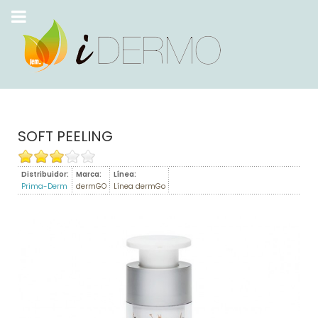
SOFT PEELING
Distribuidor:
Marca:
Línea:
Prima-Derm
dermGO
Línea dermGo