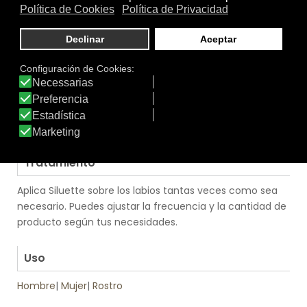
Modo de Empleo
Extiende una pequeña cantidad de producto de forma
uniforme en los labios con ayuda del aplicador con
masajeador para potenciar la experiencia sensorial.
Como parte del efecto del bálsamo, es normal
experimentar sensación de picor y hormigueo en los
labios. Su efecto es inmediato y con una duración
media entre 30 y 60 minutos
.
Tratamiento
Aplica Siluette sobre los labios tantas veces como sea
necesario. Puedes ajustar la frecuencia y la cantidad de
producto según tus necesidades.
.
Uso
Hombre
|
Mujer
|
Rostro
.