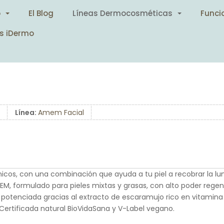
o
El Blog
Líneas Dermocosméticas
Funci
s iDermo
Línea:
Amem Facial
icos, con una combinación que ayuda a tu piel a recobrar la lu
M, formulado para pieles mixtas y grasas, con alto poder regene
potenciada gracias al extracto de escaramujo rico en vitamina C
 Certificada natural BioVidaSana y V-Label vegano.