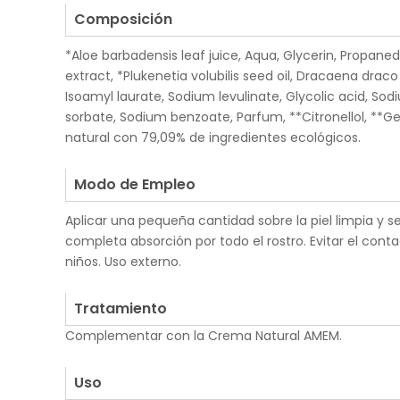
Composición
*Aloe barbadensis leaf juice, Aqua, Glycerin, Propanedi
extract, *Plukenetia volubilis seed oil, Dracaena drac
Isoamyl laurate, Sodium levulinate, Glycolic acid, Sod
sorbate, Sodium benzoate, Parfum, **Citronellol, **Ge
natural con 79,09% de ingredientes ecológicos.
.
Modo de Empleo
Aplicar una pequeña cantidad sobre la piel limpia y 
completa absorción por todo el rostro. Evitar el cont
niños. Uso externo.
.
Tratamiento
Complementar con la Crema Natural AMEM.
.
Uso