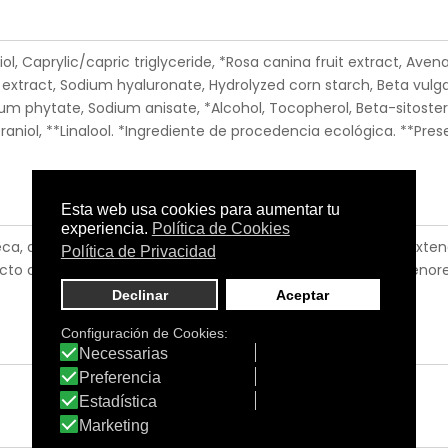
ol, Caprylic/capric triglyceride, *Rosa canina fruit extract, Aven
o extract, Sodium hyaluronate, Hydrolyzed corn starch, Beta vulga
ium phytate, Sodium anisate, *Alcohol, Tocopherol, Beta-sitostero
raniol, **Linalool. *Ingrediente de procedencia ecológica. **Pr
seca, dando suaves masajes ascendentes desde el interior, extend
acto directo con los ojos, mucosas y heridas. No aplicar a menor