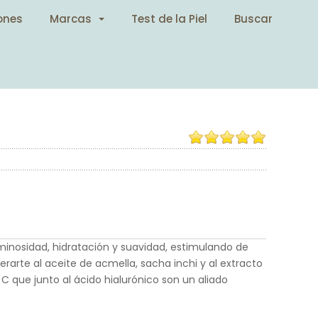
ones
Marcas
Test de la Piel
Buscar
minosidad, hidratación y suavidad, estimulando de
rarte al aceite de acmella, sacha inchi y al extracto
 que junto al ácido hialurónico son un aliado