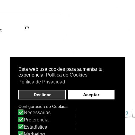
:
C.N.:
-
EAN:
3508240003999