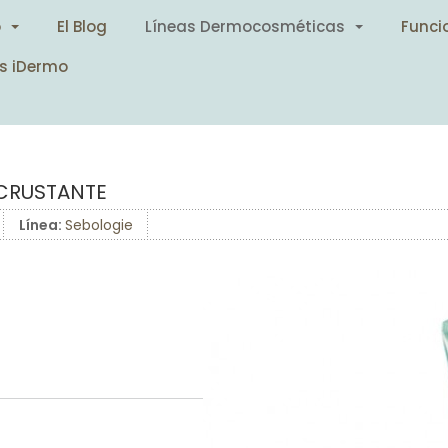
o
El Blog
Líneas Dermocosméticas
Funci
s iDermo
NCRUSTANTE
Línea:
Sebologie