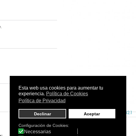
.
Tamaño:
75 ml.
C.N.:
243162.1
: