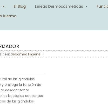
o
El Blog
Líneas Dermocosméticas
Funci
s iDermo
RIZADOR
Línea:
Sebamed Higiene
tural de las glándulas
e y protege la función de
ente desodorizante
de las bacterias causantes
icas de las glándulas