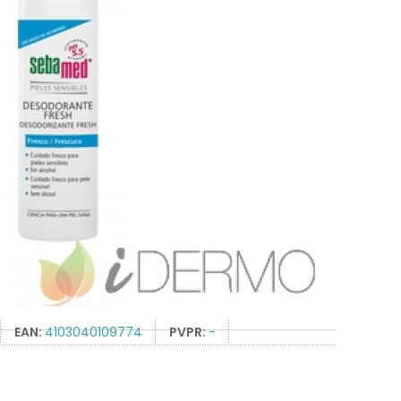
EAN:
4103040109774
PVPR:
-