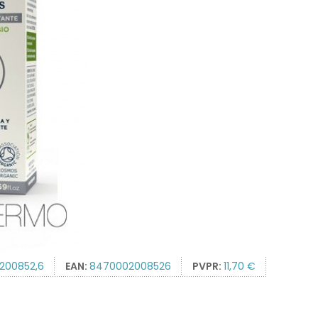
200852,6
EAN:
8470002008526
PVPR:
11,70 €