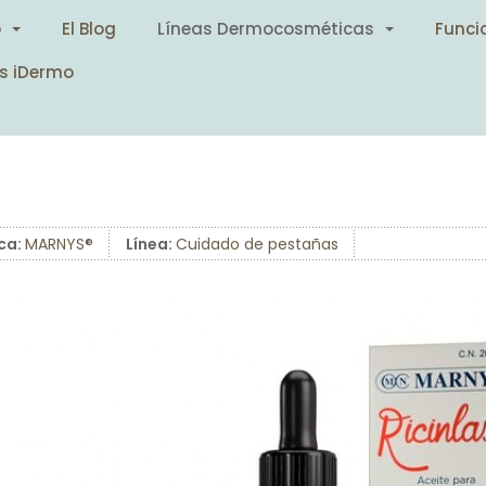
o
El Blog
Líneas Dermocosméticas
Funci
s iDermo
ca:
MARNYS®
Línea:
Cuidado de pestañas