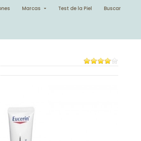
ones
Marcas
Test de la Piel
Buscar