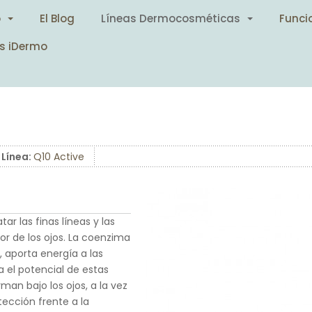
o
El Blog
Líneas Dermocosméticas
Funci
s iDermo
Línea:
Q10 Active
 las finas líneas y las
r de los ojos. La coenzima
 aporta energía a las
el potencial de estas
rman bajo los ojos, a la vez
ección frente a la