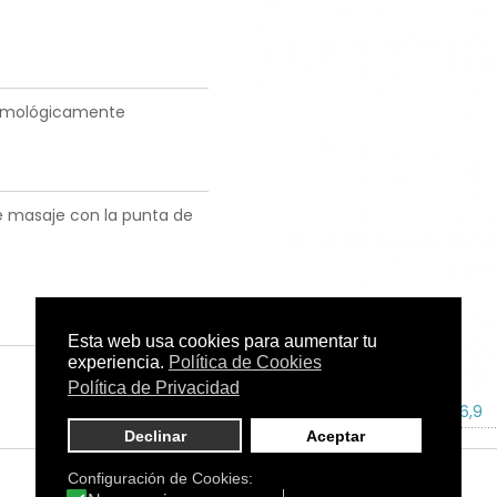
talmológicamente
ve masaje con la punta de
Tamaño:
15 ml.
C.N.:
196956,9