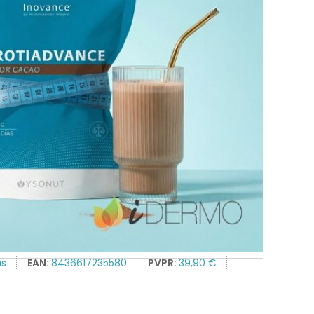
as
EAN:
8436617235580
PVPR:
39,90 €