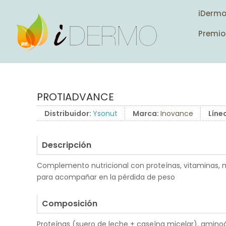
iDerm
Premio
PROTIADVANCE
Distribuidor:
Ysonut
Marca:
Inovance
Líne
Descripción
Complemento nutricional con proteínas, vitaminas, mi
para acompañar en la pérdida de peso
.
Composición
Proteínas (suero de leche + caseína micelar), amino