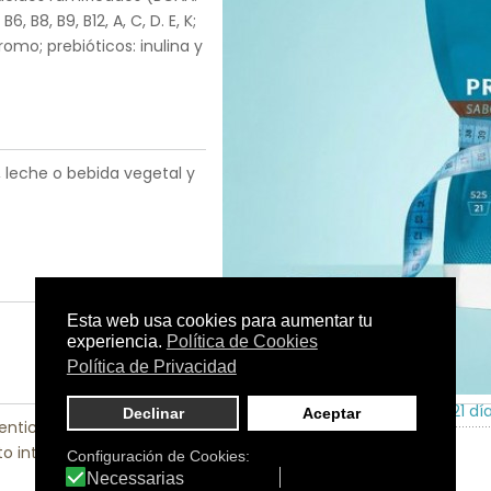
6, B8, B9, B12, A, C, D. E, K;
romo; prebióticos: inulina y
, leche o bebida vegetal y
Tamaño:
Doypack de 525 g - 21 dí
nticio
|
Control de peso
|
o intestinal