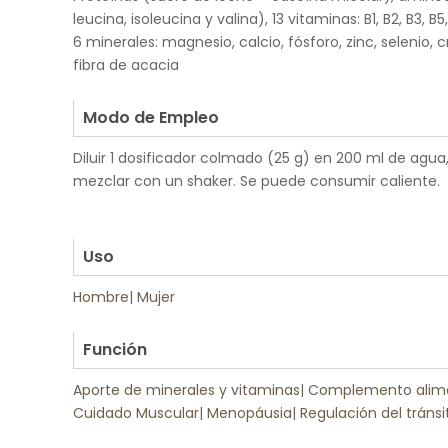
leucina, isoleucina y valina), 13 vitaminas: B1, B2, B3, B5, B
6 minerales: magnesio, calcio, fósforo, zinc, selenio, c
fibra de acacia
.
Modo de Empleo
Diluir 1 dosificador colmado (25 g) en 200 ml de agua
mezclar con un shaker. Se puede consumir caliente.
.
.
Uso
Hombre
|
Mujer
.
Función
Aporte de minerales y vitaminas
|
Complemento alime
Cuidado Muscular
|
Menopáusia
|
Regulación del tránsit