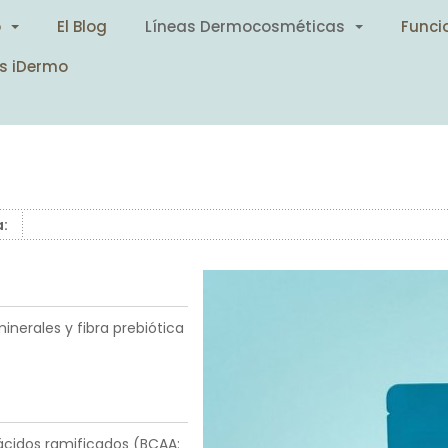
o
El Blog
Líneas Dermocosméticas
Funci
s iDermo
a:
nerales y fibra prebiótica
ácidos ramificados (BCAA: