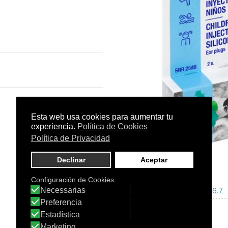
Tamaño:
2 uds.
C.N.:
196736.7