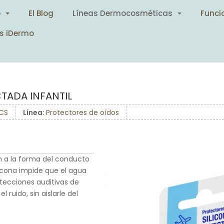
o
El Blog
Líneas Dermocosméticas
Funci
s iDermo
TADA INFANTIL
CS
Línea:
Protectores de oídos
an a la forma del conducto
icona impide que el agua
rotecciones auditivas de
l ruido, sin aislarle del