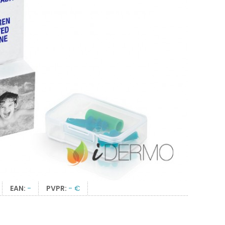
EAN:
-
PVPR:
- €