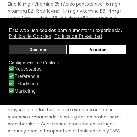
Zinc 10 mg • Vitamina B5 (Ácido pantoténico) 6 mg •
Vitamina B2 (Riboflavina) 1,4mg • Vitamina B6 1,4mg •
Cobre 1 mg • Selenio 55 μg • Biotina 50 μg • (Incluye
vitaminas para el pelo)
.
Modo de Empleo
• Tomar 2 cápsulas al día, a la vez. • Preferentemente
con el desayuno y abundante agua (150 ml). • Para
obtener unos resultados óptimos se aconseja tomar el
producto durante un mínimo de 3 meses. • No superar la
dosis diaria expresamente recomendada. • Mantener
fuera del alcance de los niños más pequeños. • No
recomendado en mujeres embarazadas o en periodo
de lactancia. • No se recomienda el uso en mujeres
mayores de edad fértiles que estén pensando en
quedarse embarazadas y en sujetos de ambos sexos
prepuberales. • Conservar el producto en un lugar
oscuro y seco, a temperatura estable entre 5 y 25ºC.