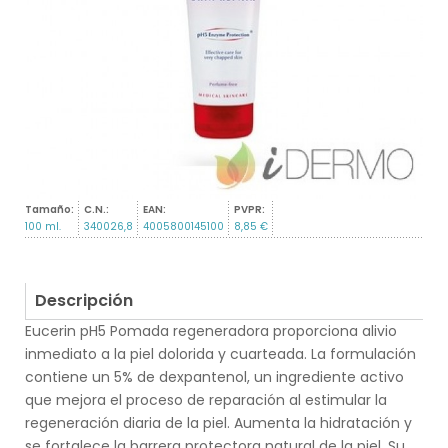
Tamaño:
C.N.:
EAN:
PVPR:
100 ml.
340026,8
4005800145100
8,85 €
Descripción
Eucerin pH5 Pomada regeneradora proporciona alivio
inmediato a la piel dolorida y cuarteada. La formulación
contiene un 5% de dexpantenol, un ingrediente activo
que mejora el proceso de reparación al estimular la
regeneración diaria de la piel. Aumenta la hidratación y
se fortalece la barrera protectora natural de la piel. Su