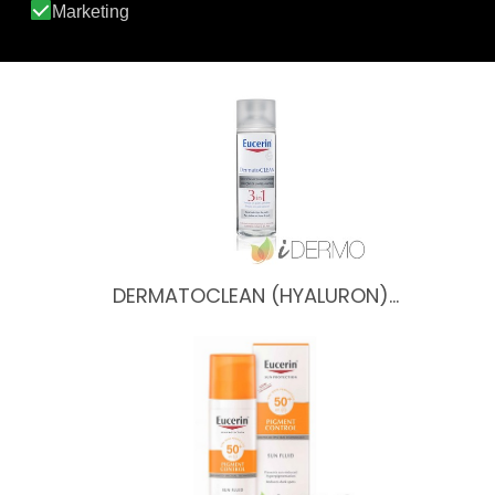
KIDS SUN FLUID POCKET…
DERMATOCLEAN (HYALURON)…