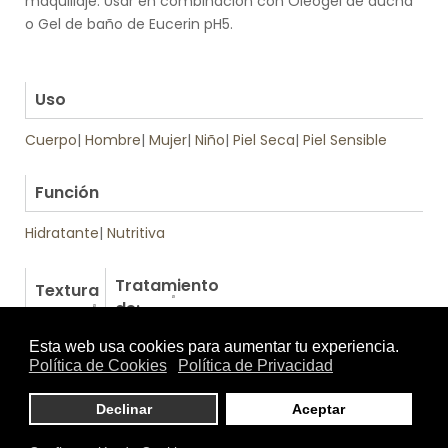
maquillaje. Usar en combinación con Oleogel de ducha
o Gel de baño de Eucerin pH5.
.
.
Uso
Cuerpo
|
Hombre
|
Mujer
|
Niño
|
Piel Seca
|
Piel Sensible
.
Función
Hidratante
|
Nutritiva
Tratamiento
Textura
de:
Otros productos de Eucerin