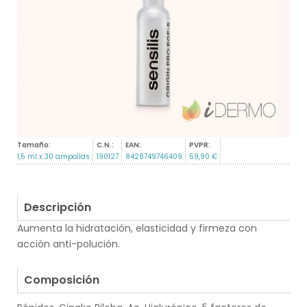
Tamaño:
C.N.:
EAN:
PVPR:
1,5 ml x 30 ampollas
190127
8428749746409
59,90 €
Descripción
Aumenta la hidratación, elasticidad y firmeza con
acción anti-polución.
.
Composición