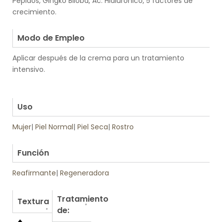
Pépidos, Gingko Biloba, Ac. Hialurónico, 5 factores de
crecimiento.
.
Modo de Empleo
Aplicar después de la crema para un tratamiento
intensivo.
.
.
Uso
Mujer
|
Piel Normal
|
Piel Seca
|
Rostro
.
Función
Reafirmante
|
Regeneradora
Tratamiento
Textura
de: