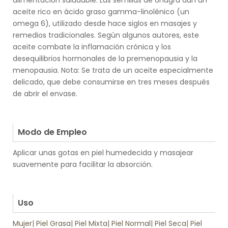
alimentación saludable. Las semillas de onagra dan un
aceite rico en ácido graso gamma-linolénico (un
omega 6), utilizado desde hace siglos en masajes y
remedios tradicionales. Según algunos autores, este
aceite combate la inflamación crónica y los
desequilibrios hormonales de la premenopausia y la
menopausia. Nota: Se trata de un aceite especialmente
delicado, que debe consumirse en tres meses después
de abrir el envase.
.
.
Modo de Empleo
Aplicar unas gotas en piel humedecida y masajear
suavemente para facilitar la absorción.
.
.
Uso
Mujer
|
Piel Grasa
|
Piel Mixta
|
Piel Normal
|
Piel Seca
|
Piel