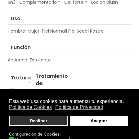
Rn3- Complementario:n- Gel forte n- Locion plusn
.
Uso
Hombre
|
Mujer
|
Piel Normal
|
Piel Seca
|
Rostro
.
Función
Antiedad
|
Exfoliante
Tratamiento
Textura
de:
Otros productos de Neostrata