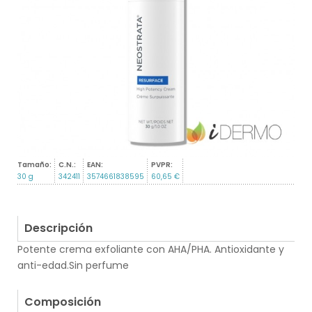
Tamaño:
C.N.:
EAN:
PVPR:
30 g
342411
3574661838595
60,65 €
Descripción
Potente crema exfoliante con AHA/PHA. Antioxidante y
anti-edad.Sin perfume
.
Composición