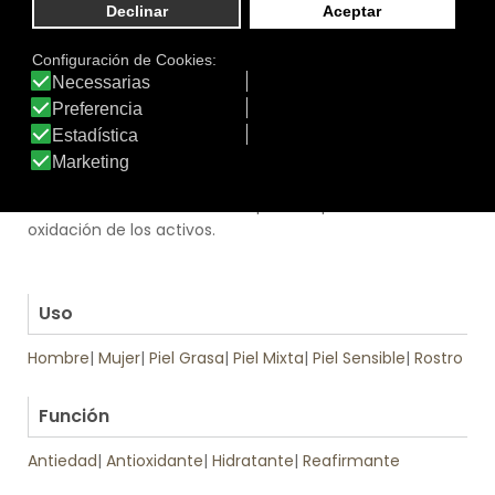
squalene. *Ingrediente de procedencia ecológica.
.
Modo de Empleo
Aplícala sobre el rostro limpio, como el primer paso del
ritual de belleza. Puedes usarlas por la mañana y por la
noche. Puede aplicar media ampolla por la mañana y
media ampolla por la noche. Recomendamos su uso
antes de 24 horas desde su apertura, para evitar la
oxidación de los activos.
.
.
Uso
Hombre
|
Mujer
|
Piel Grasa
|
Piel Mixta
|
Piel Sensible
|
Rostro
.
Función
Antiedad
|
Antioxidante
|
Hidratante
|
Reafirmante