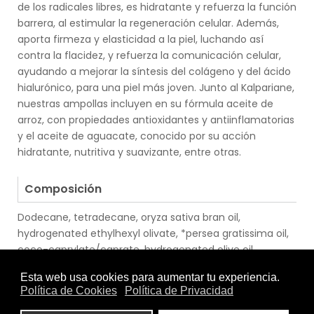
de los radicales libres, es hidratante y refuerza la función
barrera, al estimular la regeneración celular. Además,
aporta firmeza y elasticidad a la piel, luchando así
contra la flacidez, y refuerza la comunicación celular,
ayudando a mejorar la síntesis del colágeno y del ácido
hialurónico, para una piel más joven. Junto al Kalpariane,
nuestras ampollas incluyen en su fórmula aceite de
arroz, con propiedades antioxidantes y antiinflamatorias
y el aceite de aguacate, conocido por su acción
hidratante, nutritiva y suavizante, entre otras.
.
Composición
Dodecane, tetradecane, oryza sativa bran oil,
hydrogenated ethylhexyl olivate, *persea gratissima oil,
coco-caprylate/caprate, hydrogenated olive oil
unsaponifiables, diethyl succinate, isoamyl laurate, alaria
esculenta extract, glycine soja oil, isoamyl cocoate,
caprylic/capric triglyceride, tocopherol, beta-sitosterol,