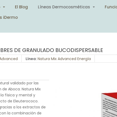
o
El Blog
Líneas Dermocosméticas
Funci
s iDermo
OBRES DE GRANULADO BUCODISPERSABLE
 Advanced
Línea:
Natura Mix Advanced Energía
ural validado por las
n de Aboca. Natura Mix
a física y mental y
acto de Eleuterococo.
racias a los extractos de
 con la combinación de