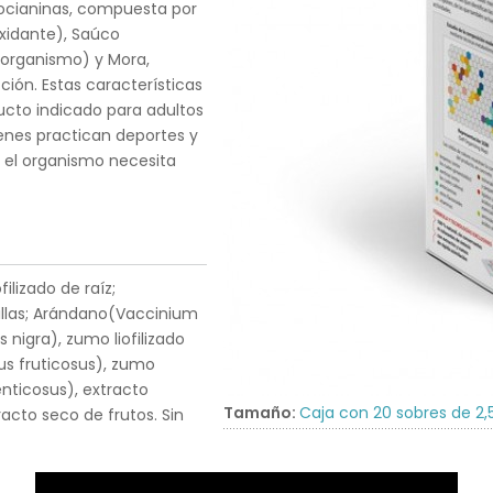
tocianinas, compuesta por
xidante), Saúco
l organismo) y Mora,
ión. Estas características
cto indicado para adultos
ienes practican deportes y
e el organismo necesita
ilizado de raíz;
emillas; Arándano(Vaccinium
 nigra), zumo liofilizado
us fruticosus), zumo
enticosus), extracto
Tamaño:
Caja con 20 sobres de 2,
racto seco de frutos. Sin