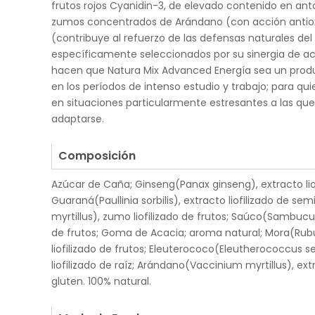
frutos rojos Cyanidin-3, de elevado contenido en an
zumos concentrados de Arándano (con acción antio
(contribuye al refuerzo de las defensas naturales de
específicamente seleccionados por su sinergia de acc
hacen que Natura Mix Advanced Energía sea un produ
en los períodos de intenso estudio y trabajo; para qu
en situaciones particularmente estresantes a las qu
adaptarse.
.
Composición
Azúcar de Caña; Ginseng(Panax ginseng), extracto liof
Guaraná(Paullinia sorbilis), extracto liofilizado de s
myrtillus), zumo liofilizado de frutos; Saúco(Sambucus
de frutos; Goma de Acacia; aroma natural; Mora(Rub
liofilizado de frutos; Eleuterococo(Eleutherococcus s
liofilizado de raíz; Arándano(Vaccinium myrtillus), ext
gluten. 100% natural.
.