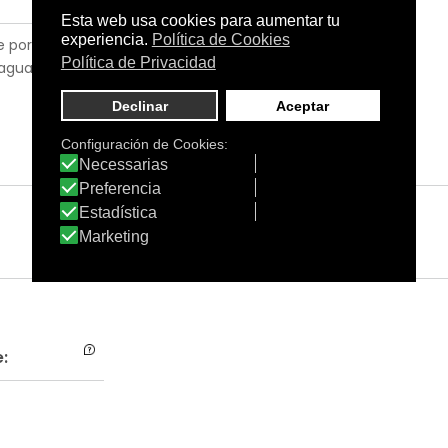
te por la mañana,
 agua, zumos de fruta o
: