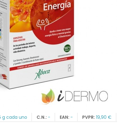
5 g cada uno
C.N.:
-
EAN:
-
PVPR:
19,90 €