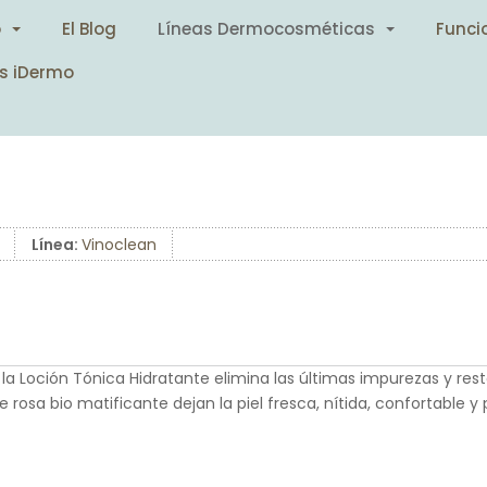
o
El Blog
Líneas Dermocosméticas
Funci
s iDermo
Línea:
Vinoclean
 Loción Tónica Hidratante elimina las últimas impurezas y restos 
rosa bio matificante dejan la piel fresca, nítida, confortable 