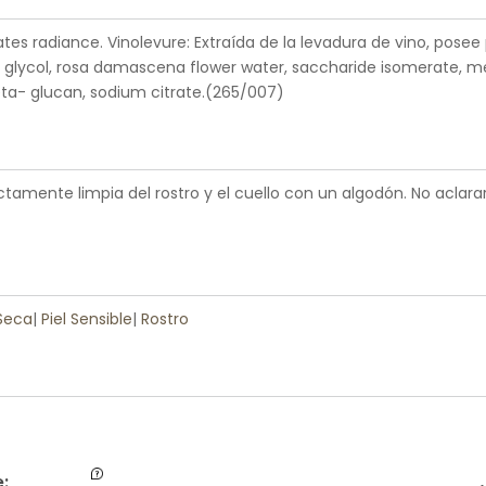
tes radiance. Vinolevure: Extraída de la levadura de vino, posee 
glycol, rosa damascena flower water, saccharide isomerate, met
eta- glucan, sodium citrate.(265/007)
ectamente limpia del rostro y el cuello con un algodón. No aclarar
 Seca
|
Piel Sensible
|
Rostro
: