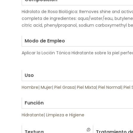
Hidrolato de Rosa Biológica: Removes shine and activa
completa de ingredientes: aqua/water/eau, butylene 
citric acid, phenylpropanol, sodium carboxymethyl b
.
Modo de Empleo
Aplicar la Loción Tónica Hidratante sobre la piel perf
.
.
Uso
Hombre
|
Mujer
|
Piel Grasa
|
Piel Mixta
|
Piel Normal
|
Piel
.
Función
Hidratante
|
Limpieza e Higiene
Textura
Tratamiento de