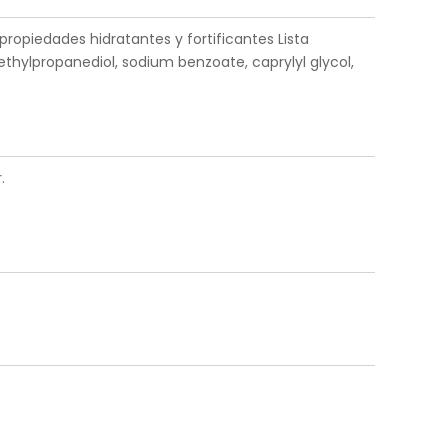
propiedades hidratantes y fortificantes Lista
hylpropanediol, sodium benzoate, caprylyl glycol,
.