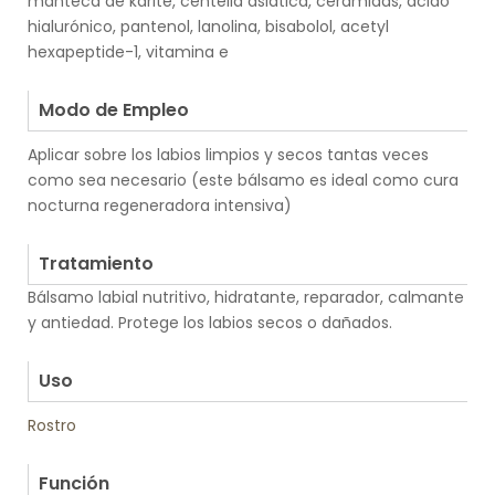
manteca de karite, centella asiatica, ceramidas, ácido
hialurónico, pantenol, lanolina, bisabolol, acetyl
hexapeptide-1, vitamina e
.
Modo de Empleo
Aplicar sobre los labios limpios y secos tantas veces
como sea necesario (este bálsamo es ideal como cura
nocturna regeneradora intensiva)
.
Tratamiento
Bálsamo labial nutritivo, hidratante, reparador, calmante
y antiedad. Protege los labios secos o dañados.
.
Uso
Rostro
.
Función