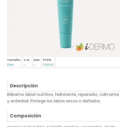
Tamaño:
C.N.:
EAN:
PVPR:
10ml
-
-
12,90 €
Descripción
Bálsamo labial nutritivo, hidratante, reparador, calmante
y antiedad. Protege los labios secos o dañados.
.
Composición