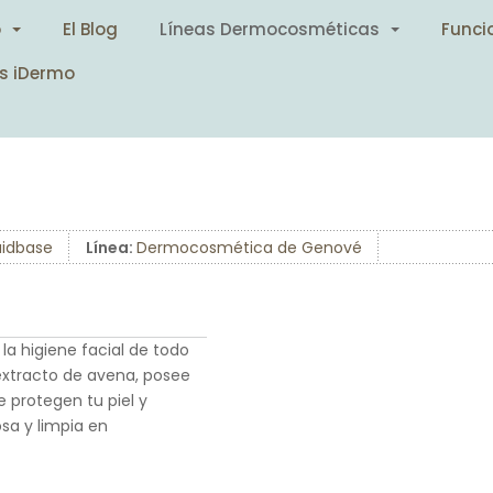
o
El Blog
Líneas Dermocosméticas
Funci
s iDermo
uidbase
Línea:
Dermocosmética de Genové
 la higiene facial de todo
n extracto de avena, posee
 protegen tu piel y
osa y limpia en