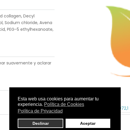
d collagen, Decyl
ol, Sodium chloride, Avena
acid, PEG-5 ethylhexanoate,
ajear suavemente y aclarar
Tamaño:
150 ml.
C.N.:
330972,1