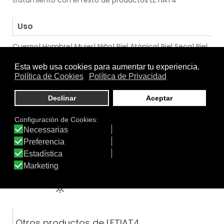
.
Uso
Cuerpo
|
Hombre
|
Mujer
|
Niño
|
Piel Atópica
|
Piel Seca
|
Piel
Sensible
|
Pieles con Problemas
.
Función
Calmante
|
Emoliente
|
Hidratante
|
Pieles atópicas
|
Protección Solar SPF 20-25
|
Protección solar - Infantil
|
Tratamiento específico
Tratamiento
Textura
de:
Otros productos de LETIAT4