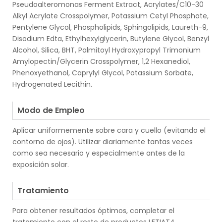
Pseudoalteromonas Ferment Extract, Acrylates/C10-30
Alkyl Acrylate Crosspolymer, Potassium Cetyl Phosphate,
Pentylene Glycol, Phospholipids, Sphingolipids, Laureth-9,
Disodium Edta, Ethylhexylglycerin, Butylene Glycol, Benzyl
Alcohol, Silica, BHT, Palmitoyl Hydroxypropyl Trimonium
Amylopectin/Glycerin Crosspolymer, 1,2 Hexanediol,
Phenoxyethanol, Caprylyl Glycol, Potassium Sorbate,
Hydrogenated Lecithin.
.
Modo de Empleo
Aplicar uniformemente sobre cara y cuello (evitando el
contorno de ojos). Utilizar diariamente tantas veces
como sea necesario y especialmente antes de la
exposición solar.
.
Tratamiento
Para obtener resultados óptimos, completar el
tratamiento con el resto de productos LETIAT4