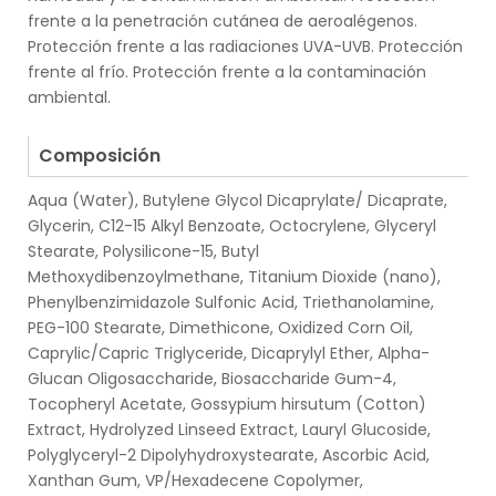
frente a la penetración cutánea de aeroalégenos.
Protección frente a las radiaciones UVA-UVB. Protección
frente al frío. Protección frente a la contaminación
ambiental.
.
Composición
Aqua (Water), Butylene Glycol Dicaprylate/ Dicaprate,
Glycerin, C12-15 Alkyl Benzoate, Octocrylene, Glyceryl
Stearate, Polysilicone-15, Butyl
Methoxydibenzoylmethane, Titanium Dioxide (nano),
Phenylbenzimidazole Sulfonic Acid, Triethanolamine,
PEG-100 Stearate, Dimethicone, Oxidized Corn Oil,
Caprylic/Capric Triglyceride, Dicaprylyl Ether, Alpha-
Glucan Oligosaccharide, Biosaccharide Gum-4,
Tocopheryl Acetate, Gossypium hirsutum (Cotton)
Extract, Hydrolyzed Linseed Extract, Lauryl Glucoside,
Polyglyceryl-2 Dipolyhydroxystearate, Ascorbic Acid,
Xanthan Gum, VP/Hexadecene Copolymer,