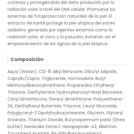
cutánea y protegiéndola del daño producido por la
radiación solar a nivel del DNA celular. Promueve los
sistemas de fotoprotección naturales de la piel. El
extracto de Karité protege la piel atópica del estrés
oxidativo generado por agentes externos como la
radiación solar, el cloro y la polución, evitando así el
empeoramiento de los signos de la piel atópica.
.
Composición
Aqua (Water), C12-15 Alkyl Benzoate, Dibutyl Adipate,
Caprylic/Capric Triglyceride, Homosalate, Butyl
Methoxydibenzoylmethane, Propanediol, Ethylhexyl
Triazone, Diethylamino Hydroxybenzoyl Hexyl Benzoate,
Cetyl Dimethicone, Stearyl dimethicone, Polyurethane-
34, Diethylhexyl Butamido Triazone, Lauryl Glucoside,
Polyglyceryl-2 Dipolyhydroxystearate, Glycerin, Glyceryl
Stearate, Titanium Dioxide, Butyrospermum parkii (Shea
butter) Seedcake Extract, Hexapeptide-42, Allantoin,
Tocopheryl Acetate, Bis-Ethylhexyloxyphenol