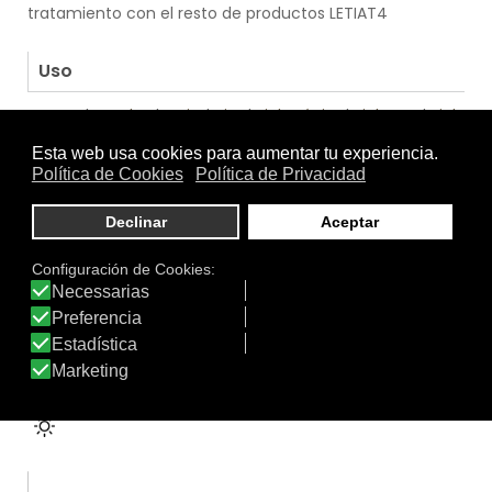
tratamiento con el resto de productos LETIAT4
.
Uso
Cuerpo
|
Hombre
|
Mujer
|
Niño
|
Piel Atópica
|
Piel Seca
|
Piel
Sensible
|
Pieles con Problemas
.
Función
Calmante
|
Crema solar
|
Emoliente
|
Hidratante
|
Labios
|
Pieles atópicas
|
Protección Solar +SPF 50
|
Protección
solar - Labios
|
Tratamiento específico
Tratamiento
de: