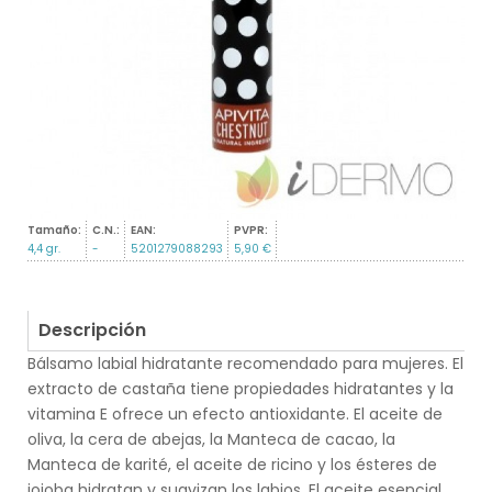
Tamaño:
C.N.:
EAN:
PVPR:
4,4 gr.
-
5201279088293
5,90 €
Descripción
Bálsamo labial hidratante recomendado para mujeres. El
extracto de castaña tiene propiedades hidratantes y la
vitamina E ofrece un efecto antioxidante. El aceite de
oliva, la cera de abejas, la Manteca de cacao, la
Manteca de karité, el aceite de ricino y los ésteres de
jojoba hidratan y suavizan los labios. El aceite esencial