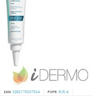
EAN:
3282770037524
PVPR:
15,15 €