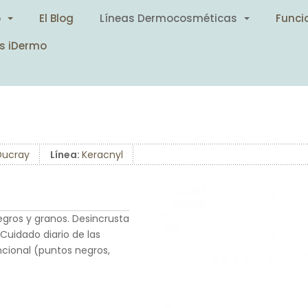
o
El Blog
Líneas Dermocosméticas
Funci
s iDermo
Ducray
Línea:
Keracnyl
egros y granos. Desincrusta
 Cuidado diario de las
cional (puntos negros,