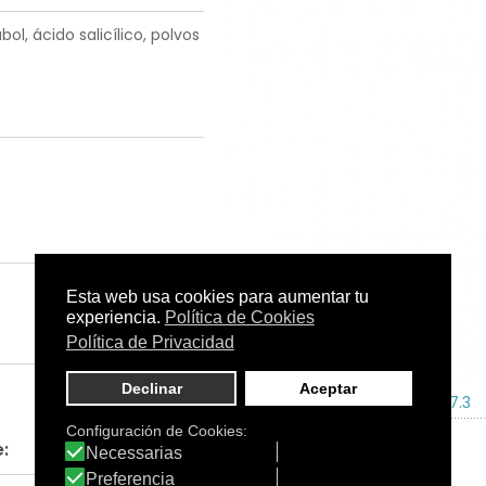
ol, ácido salicílico, polvos
Tamaño:
30 ml.
C.N.:
161307.3
: