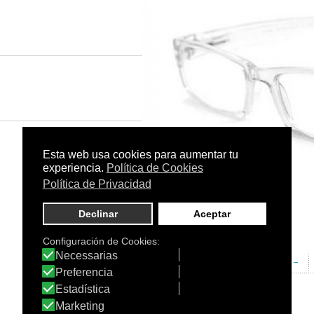
Tamaño:
-
C.N.:
-
EAN:
-