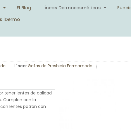
o
El Blog
Líneas Dermocosméticas
Funci
s iDermo
da
Línea:
Gafas de Presbicia Farmamoda
r tener lentes de calidad
s. Cumplen con la
 con lentes patrón con