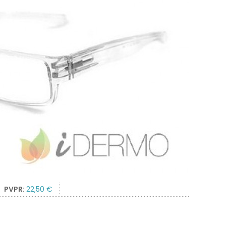
PVPR:
22,50 €