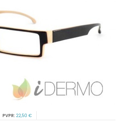
PVPR:
22,50 €