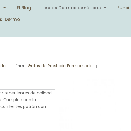
o
El Blog
Líneas Dermocosméticas
Funci
s iDermo
da
Línea:
Gafas de Presbicia Farmamoda
r tener lentes de calidad
s. Cumplen con la
 con lentes patrón con