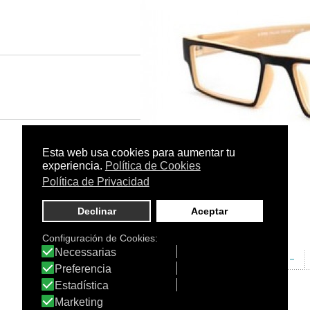
Tamaño:
-
C.N.:
-
EAN:
-