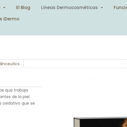
o
El Blog
Líneas Dermocosméticas
Funci
s iDermo
dinceutics
as que trabaja
tes de la piel.
s oxidativo que se