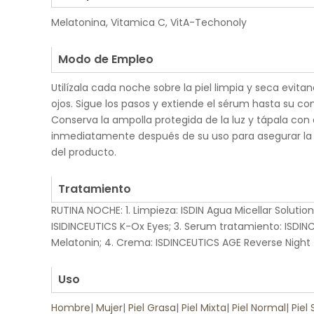
Melatonina, Vitamica C, VitA-Techonoly
.
Modo de Empleo
Utilízala cada noche sobre la piel limpia y seca evita
ojos. Sigue los pasos y extiende el sérum hasta su c
Conserva la ampolla protegida de la luz y tápala con 
inmediatamente después de su uso para asegurar la
del producto.
.
Tratamiento
RUTINA NOCHE: 1. Limpieza: ISDIN Agua Micellar Solution
ISIDINCEUTICS K-Ox Eyes; 3. Serum tratamiento: ISDI
Melatonin; 4. Crema: ISDINCEUTICS AGE Reverse Night
.
Uso
Hombre
|
Mujer
|
Piel Grasa
|
Piel Mixta
|
Piel Normal
|
Piel