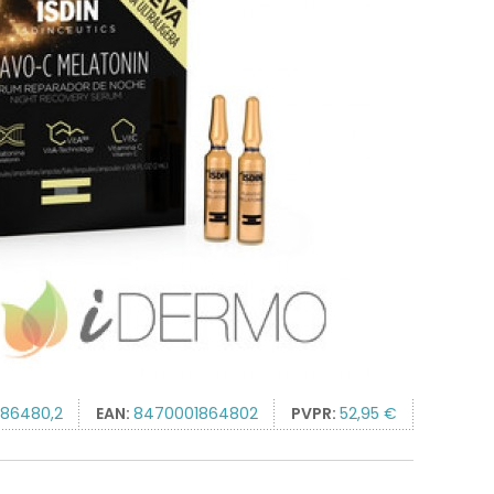
186480,2
EAN:
8470001864802
PVPR:
52,95 €