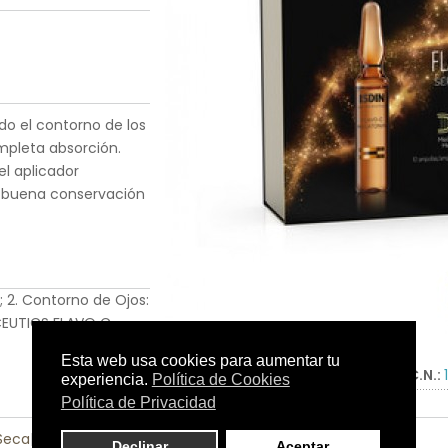
ndo el contorno de los
ompleta absorción.
el aplicador
 buena conservación
; 2. Contorno de Ojos:
NCEUTICS FLAVO C
Tamaño:
30 ampollas de 2 ml.
C.N.:
 Seca
|
Piel Sensible
|
Pieles con Problemas
|
Rostro