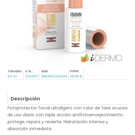
Tamaño:
C.N.:
EAN:
PVPR:
50 ml.
202387,1
8429420206014
28,95 €
Descripción
Fotoprotector facial ultraligero con color de fase acuosa
de uso diario con triple acción antifotoenvejecimiento:
protege, repara y revierte. Hidratación intensa y
absorción inmediata.