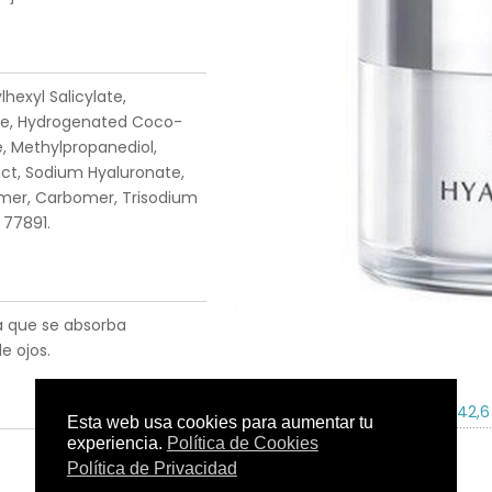
hexyl Salicylate,
rate, Hydrogenated Coco-
, Methylpropanediol,
ract, Sodium Hyaluronate,
lymer, Carbomer, Trisodium
 77891.
ta que se absorba
e ojos.
Tamaño:
50 ml.
C.N.:
234442,6