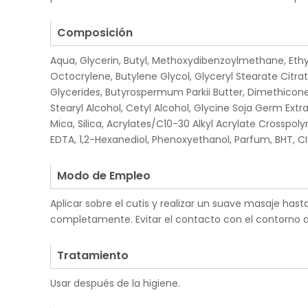
.
Composición
Aqua, Glycerin, Butyl, Methoxydibenzoylmethane, Ethyl
Octocrylene, Butylene Glycol, Glyceryl Stearate Cit
Glycerides, Butyrospermum Parkii Butter, Dimethicone
Stearyl Alcohol, Cetyl Alcohol, Glycine Soja Germ Ext
Mica, Silica, Acrylates/C10-30 Alkyl Acrylate Crosspo
EDTA, 1,2-Hexanediol, Phenoxyethanol, Parfum, BHT, CI
.
Modo de Empleo
Aplicar sobre el cutis y realizar un suave masaje has
completamente. Evitar el contacto con el contorno d
.
Tratamiento
Usar después de la higiene.
.