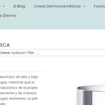
o
El Blog
Líneas Dermocosméticas
Funci
s iDermo
SECA
Línea:
Hyaluron-Filler
lurónico de alto y bajo
ugas, mientras que la
ialurónico de la propia
juntamente y de manera
ugas existentes. La piel
aje.