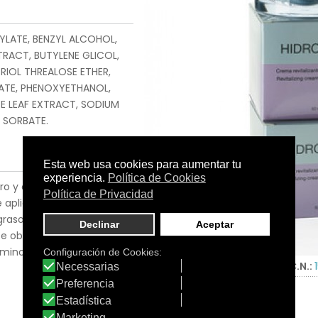
LATE, BENZYL ALCOHOL,
RACT, BUTYLENE GLICOL,
TRIOL THREALOSE ETHER,
NATE, PHENOXYETHANOL,
SE LEAF EXTRACT, SODIUM
 SORBATE.
o y cuello, realizando un
e aplicarse tanto como
aso ni untuoso en la piel,
 se observa una mejora en
uminosa.
Tamaño:
Tarro de 50 ml.
C.N.: