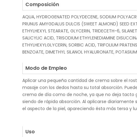
Composición
AQUA, HYDROGENATED POLYDECENE, SODIUM POLYACRY
PRUNUS AMYGDALUS DULCIS (SWEET ALMOND) SEED EXT
ETHYLHEXYL STEARATE, GLYCERIN, TRIDECETH-6, SILANE
SALICYLIC ACID, TRISODIUM ETHYLENEDIAMINE DISUCCI
ETHYLHEXYLGLYCERIN, SORBIC ACID, TRIFOLIUM PRATEN
BENZOATE, DIMETHYL SILANOL HYALURONATE, POTASIUM
.
Modo de Empleo
Aplicar una pequeña cantidad de crema sobre el rostr
masaje con los dedos hasta su total absorción. Pued
crema de día como de noche, ya que no deja tacto gr
siendo de rápida absorción. Al aplicarse diariamente
el aspecto de la piel, apareciendo ésta más tersa y l
.
.
Uso