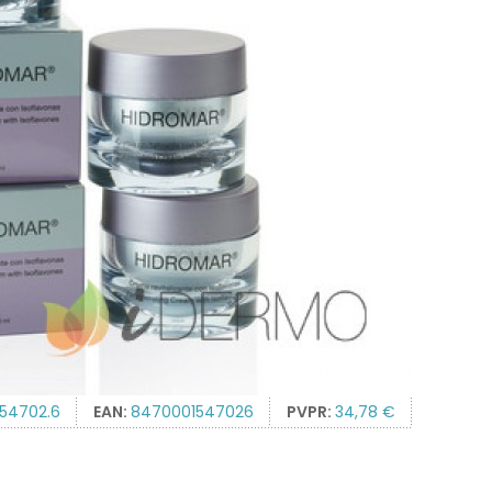
154702.6
EAN:
8470001547026
PVPR:
34,78 €