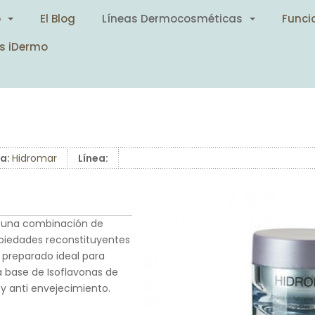
o
El Blog
Líneas Dermocosméticas
Funci
s iDermo
a:
Hidromar
Línea:
r una combinación de
opiedades reconstituyentes
n preparado ideal para
 a base de Isoflavonas de
 y anti envejecimiento.