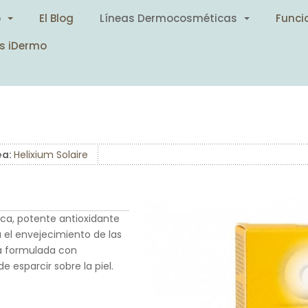
o
El Blog
Líneas Dermocosméticas
Funci
s iDermo
ea:
Helixium Solaire
ica, potente antioxidante
 el envejecimiento de las
tá formulada con
e esparcir sobre la piel.