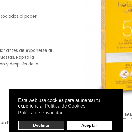
 asociados al poder
olar antes de exponerse al
uestas. Repita la
ón y después de la
Tamaño:
100 ml.
C.N.:
-
EA
 con Problemas