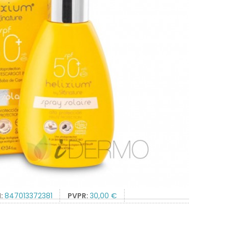
N:
847013372381
PVPR:
30,00 €