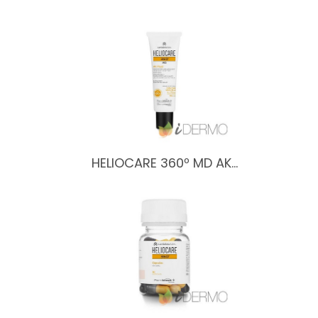
HELIOCARE 360º MD AK…