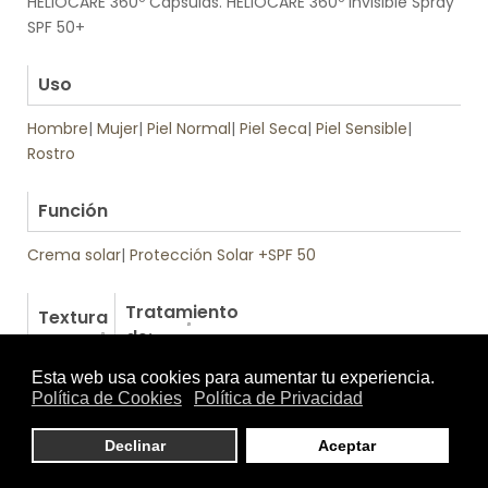
HELIOCARE 360º Cápsulas. HELIOCARE 360º Invisible Spray
SPF 50+
.
Uso
Hombre
|
Mujer
|
Piel Normal
|
Piel Seca
|
Piel Sensible
|
Rostro
.
Función
Crema solar
|
Protección Solar +SPF 50
Tratamiento
Textura
de:
Otros productos de Heliocare