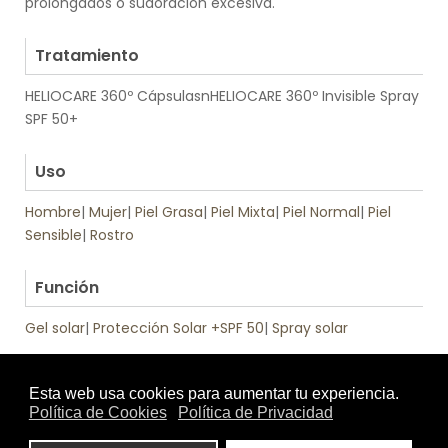
prolongados o sudoración excesiva.
.
Tratamiento
HELIOCARE 360º CápsulasnHELIOCARE 360º Invisible Spray
SPF 50+
.
Uso
Hombre
|
Mujer
|
Piel Grasa
|
Piel Mixta
|
Piel Normal
|
Piel
Sensible
|
Rostro
.
Función
Gel solar
|
Protección Solar +SPF 50
|
Spray solar
Tratamiento
Textura
de: