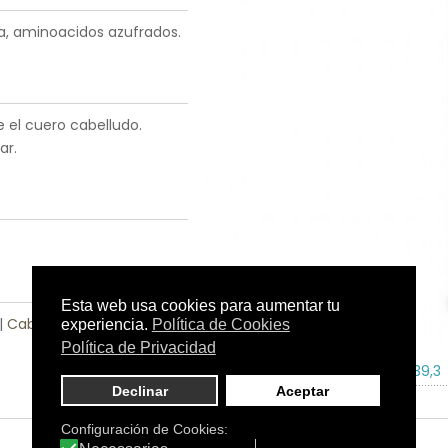
a, aminoacidos azufrados.
e el cuero cabelludo.
ar.
|
Cabello con Problemas
|
Tamaño:
125 ml.
C.N.:
163639,3