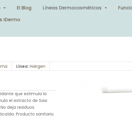
o
El Blog
Líneas Dermocosméticas
Funci
s iDermo
arma
Línea:
Hairgen
idante que estimula la
ula el extracto de Saw
 No deja residuos.
caída. Producto sanitario.