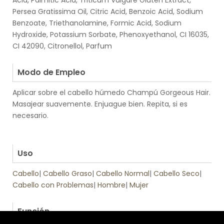
Acid, Palmitic Acid, Triticum Vulgare Gluten Extract,
Persea Gratissima Oil, Citric Acid, Benzoic Acid, Sodium
Benzoate, Triethanolamine, Formic Acid, Sodium
Hydroxide, Potassium Sorbate, Phenoxyethanol, CI 16035,
CI 42090, Citronellol, Parfum
.
Modo de Empleo
Aplicar sobre el cabello húmedo Champú Gorgeous Hair.
Masajear suavemente. Enjuague bien. Repita, si es
necesario.
.
.
Uso
Cabello
|
Cabello Graso
|
Cabello Normal
|
Cabello Seco
|
Cabello con Problemas
|
Hombre
|
Mujer
.
Función