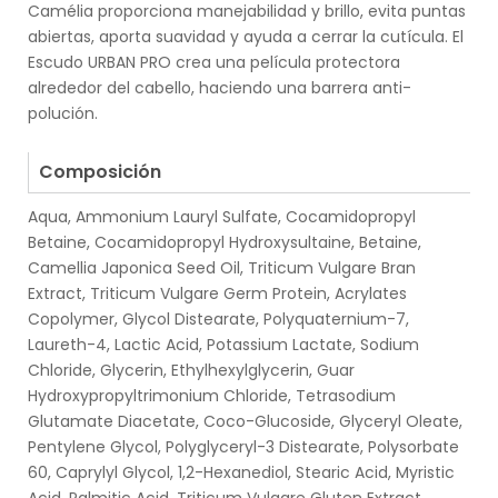
Camélia proporciona manejabilidad y brillo, evita puntas
abiertas, aporta suavidad y ayuda a cerrar la cutícula. El
Escudo URBAN PRO crea una película protectora
alrededor del cabello, haciendo una barrera anti-
polución.
.
Composición
Aqua, Ammonium Lauryl Sulfate, Cocamidopropyl
Betaine, Cocamidopropyl Hydroxysultaine, Betaine,
Camellia Japonica Seed Oil, Triticum Vulgare Bran
Extract, Triticum Vulgare Germ Protein, Acrylates
Copolymer, Glycol Distearate, Polyquaternium-7,
Laureth-4, Lactic Acid, Potassium Lactate, Sodium
Chloride, Glycerin, Ethylhexylglycerin, Guar
Hydroxypropyltrimonium Chloride, Tetrasodium
Glutamate Diacetate, Coco-Glucoside, Glyceryl Oleate,
Pentylene Glycol, Polyglyceryl-3 Distearate, Polysorbate
60, Caprylyl Glycol, 1,2-Hexanediol, Stearic Acid, Myristic