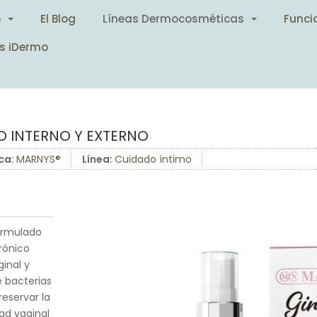
o
El Blog
Líneas Dermocosméticas
Funci
s iDermo
O INTERNO Y EXTERNO
ca:
MARNYS®
Línea:
Cuidado íntimo
formulado
rónico
ginal y
e bacterias
eservar la
ad vaginal