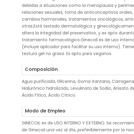
debidas a situaciones como la menopausia y perime
relaciones sexuales, toma de anticonceptivos orales, 
cambios hormonales, tratamientos oncológicos, ent
otras.Está testado dermatológica y ginecológicamen
altera la integridad del preservativo, y es apto durant
tratamiento farmacológico.Ginecoil es de uso intern
(incluye aplicador para facilitar su uso interno). Tien
textura gel no grasa. Es apto para veganos.
.
Composición
Agua purificada, Glicerina, Goma Xantana, Carragena
Hialurónico hidrolizado, Levulinato de Sodio, Anisato d
Ácido Fítico, Ácido Cítrico.
.
Modo de Empleo
GINECOIL es de USO INTERNO Y EXTERNO. Se recomiend
de Ginecoil una vez al día, preferiblemente por la no