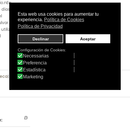
io.nEn
 días
el
lvar. USO
utilización
l
Seca
|
Piel Sensible
|
Pieles con Problemas
: