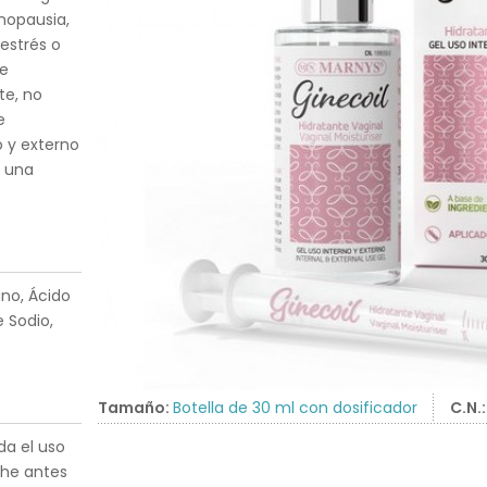
nopausia,
estrés o
re
te, no
e
o y externo
e una
no, Ácido
e Sodio,
Tamaño:
Botella de 30 ml con dosificador
C.N.
a el uso
che antes