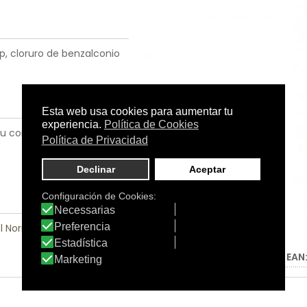
p, cloruro de benzalconio
 su completa absorción. No
el Normal
|
Piel Seca
Tamaño:
75 ml.
C.N.:
-
EAN