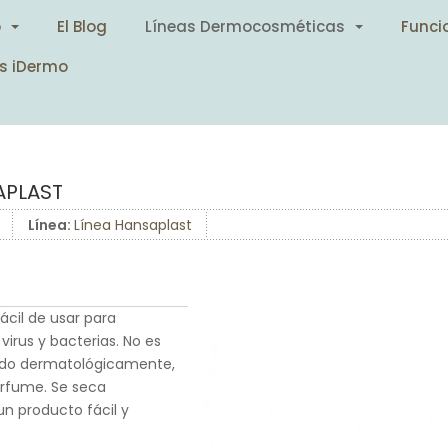
o
El Blog
Líneas Dermocosméticas
Funci
s iDermo
APLAST
Línea:
Línea Hansaplast
ácil de usar para
irus y bacterias. No es
bado dermatológicamente,
perfume. Se seca
un producto fácil y