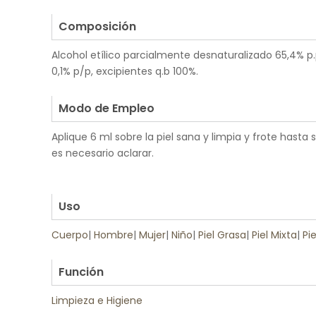
.
Composición
Alcohol etílico parcialmente desnaturalizado 65,4% p.
0,1% p/p, excipientes q.b 100%.
.
Modo de Empleo
Aplique 6 ml sobre la piel sana y limpia y frote hasta
es necesario aclarar.
.
.
Uso
Cuerpo
|
Hombre
|
Mujer
|
Niño
|
Piel Grasa
|
Piel Mixta
|
Pi
.
Función
Limpieza e Higiene