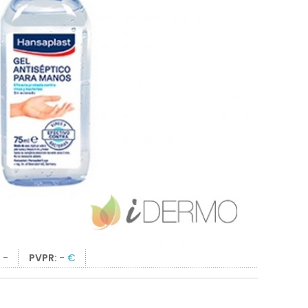
:
-
PVPR:
- €