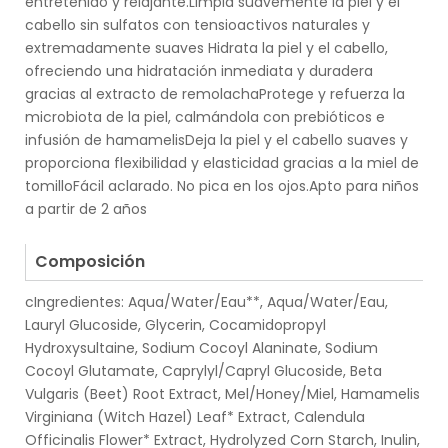
entretenido y relajante.Limpia suavemente la piel y el
cabello sin sulfatos con tensioactivos naturales y
extremadamente suaves Hidrata la piel y el cabello,
ofreciendo una hidratación inmediata y duradera
gracias al extracto de remolachaProtege y refuerza la
microbiota de la piel, calmándola con prebióticos e
infusión de hamamelisDeja la piel y el cabello suaves y
proporciona flexibilidad y elasticidad gracias a la miel de
tomilloFácil aclarado. No pica en los ojos.Apto para niños
a partir de 2 años
.
Composición
cIngredientes: Aqua/Water/Eau**, Aqua/Water/Eau,
Lauryl Glucoside, Glycerin, Cocamidopropyl
Hydroxysultaine, Sodium Cocoyl Alaninate, Sodium
Cocoyl Glutamate, Caprylyl/Capryl Glucoside, Beta
Vulgaris (Beet) Root Extract, Mel/Honey/Miel, Hamamelis
Virginiana (Witch Hazel) Leaf* Extract, Calendula
Officinalis Flower* Extract, Hydrolyzed Corn Starch, Inulin,