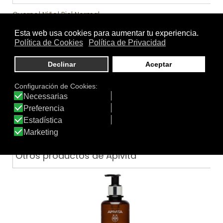
Cuerpo
|
Niño
|
Piel Normal
.
Función
Higiene Infantil
Tratamiento
Textura
de:
Otros productos de Apivita