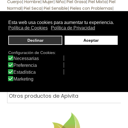
Cuerpo
|
Hombre
|
Mujer
|
Niño
|
Piel Grasa
|
Piel Mixta
|
Piel
Normal
|
Piel Seca
|
Piel Sensible
|
Pieles con Problemas
|
Rostro
.
Función
Hidratante
|
Protección Solar +SPF 50
Tratamiento
Textura
de:
Otros productos de Apivita