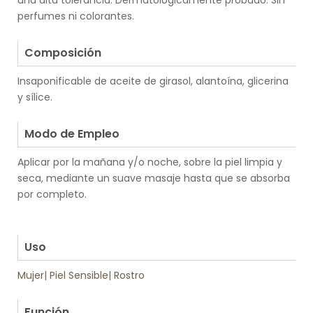
una alta tolerancia. Dermatológicamente probado. Sin
perfumes ni colorantes.
.
Composición
Insaponificable de aceite de girasol, alantoína, glicerina
y sílice.
.
Modo de Empleo
Aplicar por la mañana y/o noche, sobre la piel limpia y
seca, mediante un suave masaje hasta que se absorba
por completo.
.
.
Uso
Mujer
|
Piel Sensible
|
Rostro
.
Función