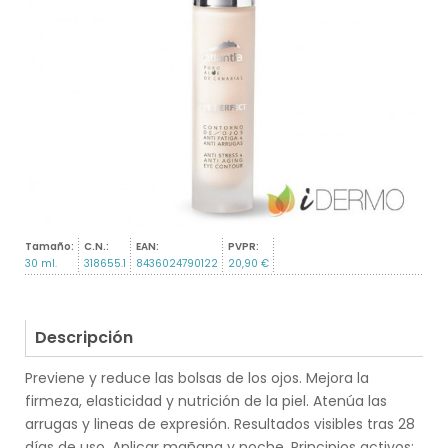
Tamaño:
C.N.:
EAN:
PVPR:
30 ml.
318655.1
8436024790122
20,90 €
Descripción
Previene y reduce las bolsas de los ojos. Mejora la
firmeza, elasticidad y nutrición de la piel. Atenúa las
arrugas y lineas de expresión. Resultados visibles tras 28
días de uso. Aplicar mañana y noche. Principios activos: