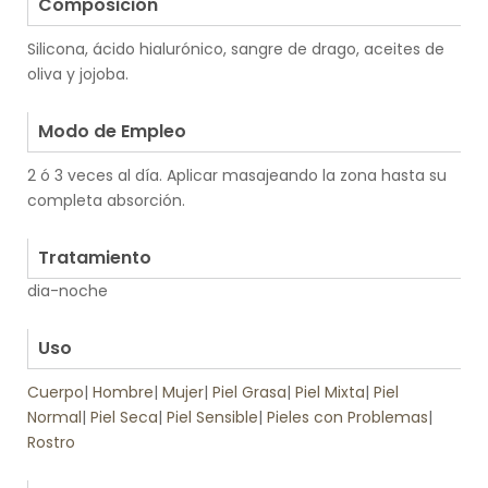
Composición
Silicona, ácido hialurónico, sangre de drago, aceites de
oliva y jojoba.
.
Modo de Empleo
2 ó 3 veces al día. Aplicar masajeando la zona hasta su
completa absorción.
.
Tratamiento
dia-noche
.
Uso
Cuerpo
|
Hombre
|
Mujer
|
Piel Grasa
|
Piel Mixta
|
Piel
Normal
|
Piel Seca
|
Piel Sensible
|
Pieles con Problemas
|
Rostro
.