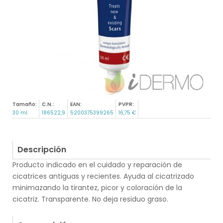
Tamaño:
C.N.:
EAN:
PVPR:
30 ml.
186522,9
5200375399265
16,75 €
Descripción
Producto indicado en el cuidado y reparación de
cicatrices antiguas y recientes. Ayuda al cicatrizado
minimazando la tirantez, picor y coloración de la
cicatriz. Transparente. No deja residuo graso.
.