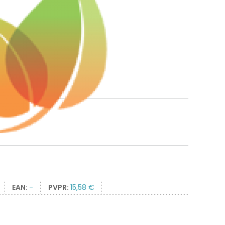
EAN:
-
PVPR:
15,58 €