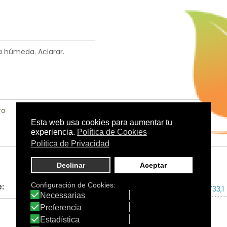
ra húmeda. Aclarar.
ro
:
Tamaño:
150 ml.
C.N.:
245733,1