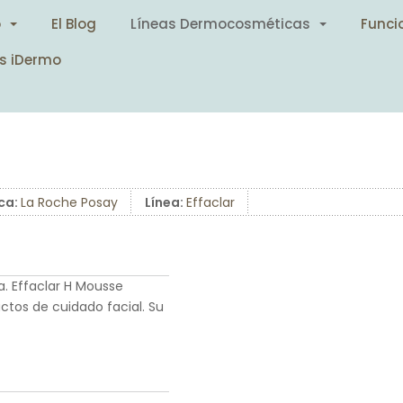
o
El Blog
Líneas Dermocosméticas
Funci
s iDermo
ca:
La Roche Posay
Línea:
Effaclar
. Effaclar H Mousse
ductos de cuidado facial. Su