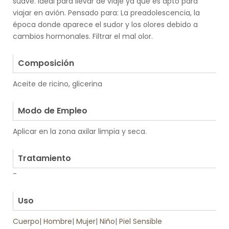
suave. Ideal para llevar de viaje ya que es apto para
viajar en avión. Pensado para: La preadolescencia, la
época donde aparece el sudor y los olores debido a
cambios hormonales. Filtrar el mal olor.
.
Composición
Aceite de ricino, glicerina
.
Modo de Empleo
Aplicar en la zona axilar limpia y seca.
.
Tratamiento
-
.
Uso
Cuerpo
|
Hombre
|
Mujer
|
Niño
|
Piel Sensible