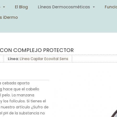
o
El Blog
Líneas Dermocosméticas
Funci
s iDermo
A CON COMPLEJO PROTECTOR
Línea:
Línea Capilar Ecovital Sens
La cebada aporta
ng hace que el cabello
al pelo. La manzana
 los folículos. Si tienes el
 nuestro artículo ¿Sufro de
 el pH de la substancia no