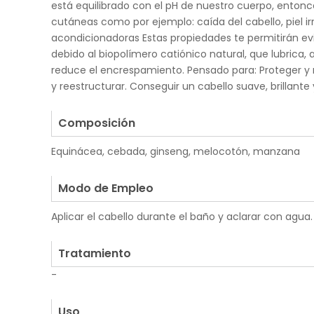
está equilibrado con el pH de nuestro cuerpo, enton
cutáneas como por ejemplo: caída del cabello, piel ir
acondicionadoras Estas propiedades te permitirán evi
debido al biopolímero catiónico natural, que lubrica, a
reduce el encrespamiento. Pensado para: Proteger y re
y reestructurar. Conseguir un cabello suave, brillante 
.
Composición
Equinácea, cebada, ginseng, melocotón, manzana
.
Modo de Empleo
Aplicar el cabello durante el baño y aclarar con agua. 
.
Tratamiento
-
.
Uso