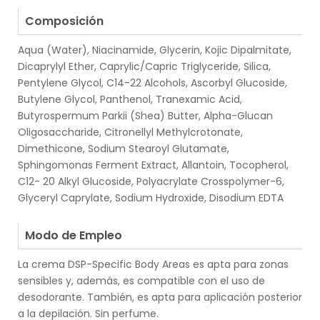
.
Composición
Aqua (Water), Niacinamide, Glycerin, Kojic Dipalmitate,
Dicaprylyl Ether, Caprylic/Capric Triglyceride, Silica,
Pentylene Glycol, C14-22 Alcohols, Ascorbyl Glucoside,
Butylene Glycol, Panthenol, Tranexamic Acid,
Butyrospermum Parkii (Shea) Butter, Alpha-Glucan
Oligosaccharide, Citronellyl Methylcrotonate,
Dimethicone, Sodium Stearoyl Glutamate,
Sphingomonas Ferment Extract, Allantoin, Tocopherol,
C12- 20 Alkyl Glucoside, Polyacrylate Crosspolymer-6,
Glyceryl Caprylate, Sodium Hydroxide, Disodium EDTA
.
Modo de Empleo
La crema DSP-Specific Body Areas es apta para zonas
sensibles y, además, es compatible con el uso de
desodorante. También, es apta para aplicación posterior
a la depilación. Sin perfume.