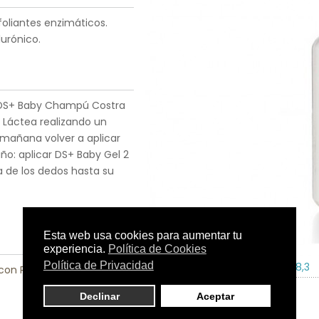
foliantes enzimáticos.
lurónico.
on DS+ Baby Champú Costra
Láctea realizando un
 mañana volver a aplicar
ño: aplicar DS+ Baby Gel 2
a de los dedos hasta su
Tamaño:
30 ml.
C.N.:
151478,3
 con Problemas