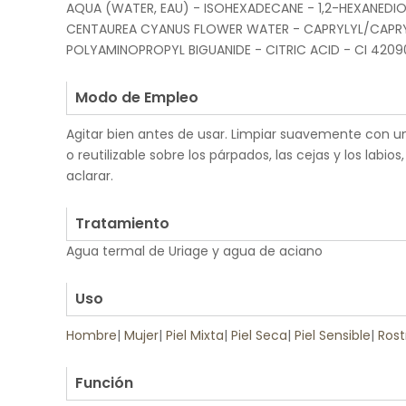
AQUA (WATER, EAU) - ISOHEXADECANE - 1,2-HEXANEDIO
CENTAUREA CYANUS FLOWER WATER - CAPRYLYL/CAPRY
POLYAMINOPROPYL BIGUANIDE - CITRIC ACID - CI 42090
.
Modo de Empleo
Agitar bien antes de usar. Limpiar suavemente con u
o reutilizable sobre los párpados, las cejas y los labios
aclarar.
.
Tratamiento
Agua termal de Uriage y agua de aciano
.
Uso
Hombre
|
Mujer
|
Piel Mixta
|
Piel Seca
|
Piel Sensible
|
Rost
.
Función