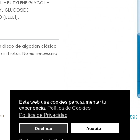
L - BUTYLENE GLYCOL -
L GLUCOSIDE -
 (BLUE1).
n disco de algodón clásico
, sin frotar. No es necesario
ro
Tamaño:
100 ml.
C.N.:
1843593