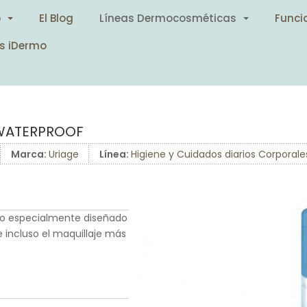
o
El Blog
Líneas Dermocosméticas
Funci
s iDermo
 WATERPROOF
Marca:
Uriage
Línea:
Higiene y Cuidados diarios Corporale
ido especialmente diseñado
e incluso el maquillaje más