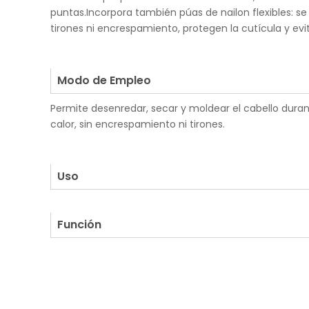
puntas.Incorpora también púas de nailon flexibles: se
tirones ni encrespamiento, protegen la cutícula y evit
.
.
Modo de Empleo
Permite desenredar, secar y moldear el cabello durant
calor, sin encrespamiento ni tirones.
.
.
Uso
.
Función