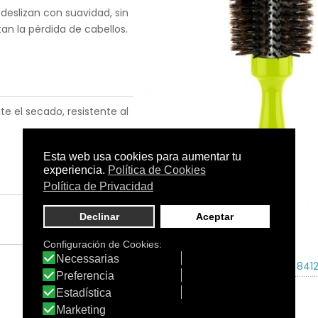
 deslizan con suavidad, sin
an la pérdida de cabellos.
e el secado, resistente al
Tamaño:
-
C.N.:
-
EAN:
841