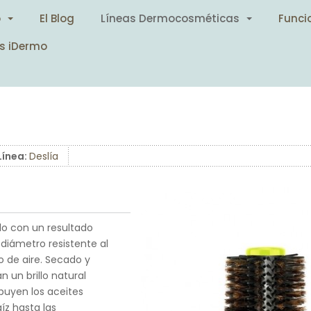
o
El Blog
Líneas Dermocosméticas
Funci
s iDermo
Línea:
Deslía
lo con un resultado
 diámetro resistente al
o de aire. Secado y
 un brillo natural
ibuyen los aceites
íz hasta las