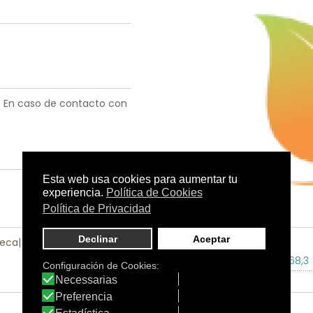
r. En caso de contacto con
Seca
|
Piel Sensible
Tamaño:
390 ml.
C.N.:
212168,3