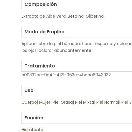
Composición
Extracto de Aloe Vera. Betaína. Glicerina.
.
Modo de Empleo
Aplicar sobre la piel húmeda, hacer espuma y aclara
los ojos, aclarar abundantemente.
.
Tratamiento
a09332be-9a4f-4121-963e-4baba6043932
.
Uso
Cuerpo
|
Mujer
|
Piel Grasa
|
Piel Mixta
|
Piel Normal
|
Piel 
.
Función
Hidratante