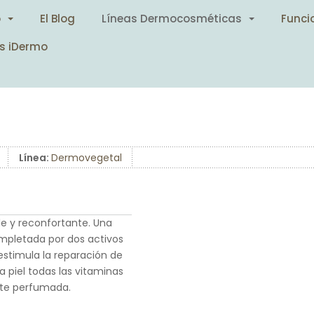
o
El Blog
Líneas Dermocosméticas
Funci
s iDermo
Línea:
Dermovegetal
 y reconfortante. Una
mpletada por dos activos
estimula la reparación de
la piel todas las vitaminas
nte perfumada.